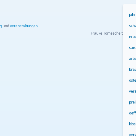
jah
sch
g
und
veranstaltungen
Frauke Tomescheit
ero
sai
arbe
bra
ost
ver
pre
oef
kios
ver