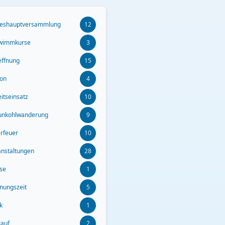
reshauptversammlung
12
wimmkurse
3
effnung
15
son
4
itseinsatz
10
unkohlwanderung
9
erfeuer
10
anstaltungen
28
ise
1
fnungszeit
5
k
1
kauf
2