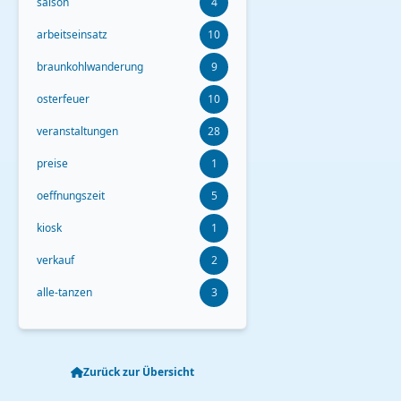
saison
4
arbeitseinsatz
10
braunkohlwanderung
9
osterfeuer
10
veranstaltungen
28
preise
1
oeffnungszeit
5
kiosk
1
verkauf
2
alle-tanzen
3
Zurück zur Übersicht