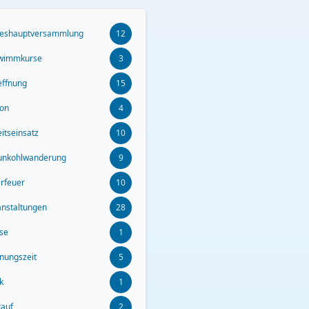
reshauptversammlung
12
wimmkurse
3
effnung
15
son
4
itseinsatz
10
unkohlwanderung
9
erfeuer
10
anstaltungen
28
ise
1
fnungszeit
5
k
1
kauf
2