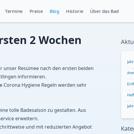
Termine
Preise
Blog
Historie
Über das Bad
rsten 2 Wochen
Aktu
Jah
r unser Resümee nach den ersten beiden
Anm
lingen informieren.
Erö
die Corona Hygiene Regeln werden sehr
Helf
Jah
ine tolle Badesaison zu gestalten. Aus
ervice erweitern.
chrittweise und mit reduzierten Angebot
Kate