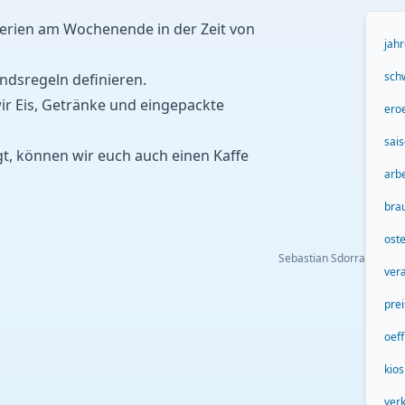
erien am Wochenende in der Zeit von
jah
sch
ndsregeln definieren.
r Eis, Getränke und eingepackte
ero
sai
gt, können wir euch auch einen Kaffe
arbe
bra
ost
Sebastian Sdorra
ver
pre
oef
kios
ver